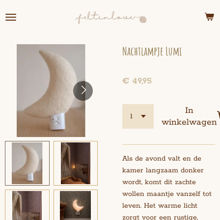
Ga
direct
naar
de
Nachtlampje Lumi
hoofdinhoud
€ 49,95
In
winkelwagen
Als de avond valt en de
kamer langzaam donker
wordt, komt dit zachte
wollen maantje vanzelf tot
leven. Het warme licht
zorgt voor een rustige,