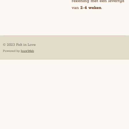
rekening met een levertijd
van
2-4 weken
.
© 2023 Felt in Love
Powered by
JouwWeb